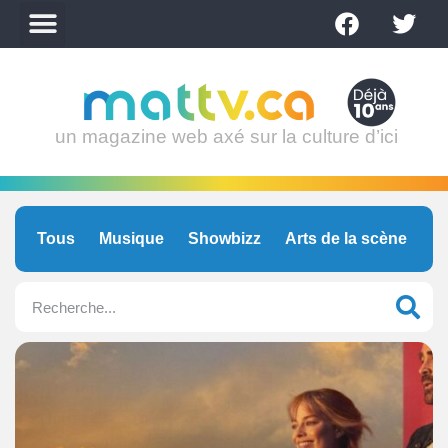
un magazine web axé sur la culture d’ici
Tous
Musique
Showbizz
Arts de la scène
C