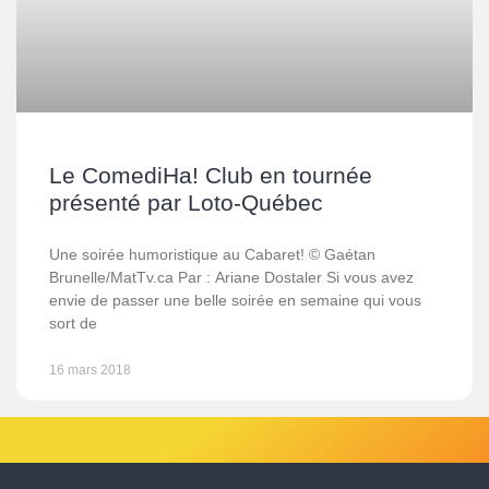
Le ComediHa! Club en tournée
présenté par Loto-Québec
Une soirée humoristique au Cabaret! © Gaétan
Brunelle/MatTv.ca Par : Ariane Dostaler Si vous avez
envie de passer une belle soirée en semaine qui vous
sort de
16 mars 2018