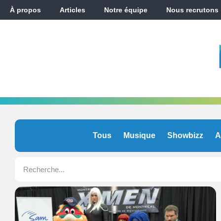
À propos
Articles
Notre équipe
Nous recrutons
Tous
Musique
Showbizz
A