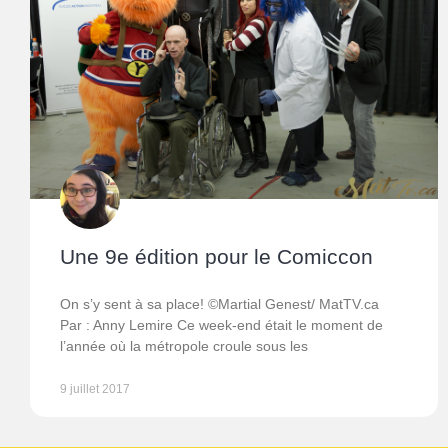
Une 9e édition pour le Comiccon
On s’y sent à sa place! ©Martial Genest/ MatTV.ca
Par : Anny Lemire Ce week-end était le moment de
l’année où la métropole croule sous les
9 juillet 2017