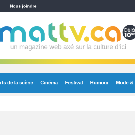
Nous joindre
un magazine web axé sur la culture d’ici
rts de la scène
Cinéma
Festival
Humour
Mode & 