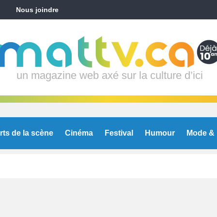
Nous joindre
un magazine web axé sur la culture d’ici
rts de la scène
Cinéma
Festival
Humour
Mode & 