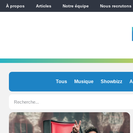
À propos
Articles
Notre équipe
Nous recrutons
Tous
Musique
Showbizz
A