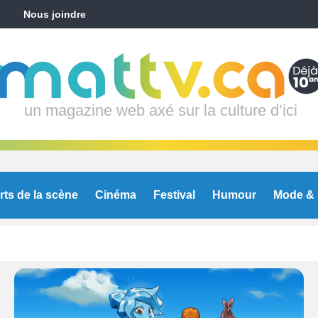
Nous joindre
un magazine web axé sur la culture d’ici
rts de la scène
Cinéma
Festival
Humour
Mode & 