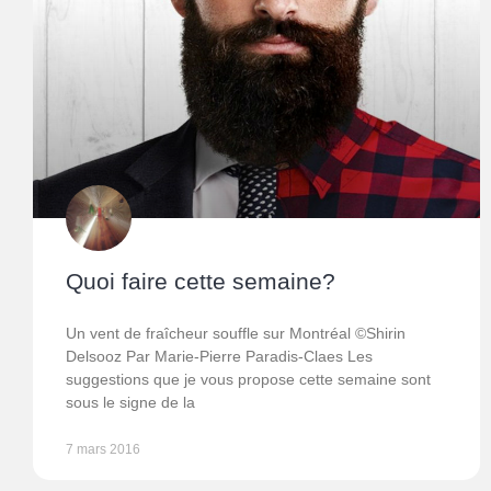
Quoi faire cette semaine?
Un vent de fraîcheur souffle sur Montréal ©Shirin
Delsooz Par Marie-Pierre Paradis-Claes Les
suggestions que je vous propose cette semaine sont
sous le signe de la
7 mars 2016