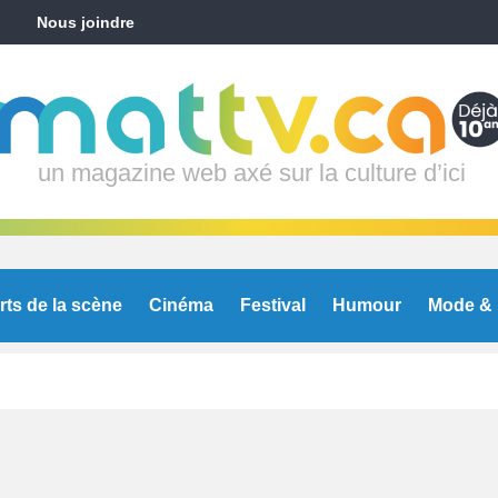
Nous joindre
un magazine web axé sur la culture d’ici
rts de la scène
Cinéma
Festival
Humour
Mode & 