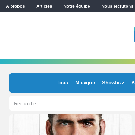
À propos
Articles
Notre équipe
Nous recrutons
Tous
Musique
Showbizz
A