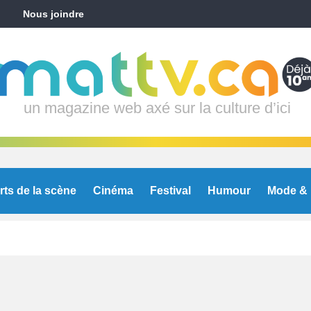
Nous joindre
un magazine web axé sur la culture d’ici
rts de la scène
Cinéma
Festival
Humour
Mode & 