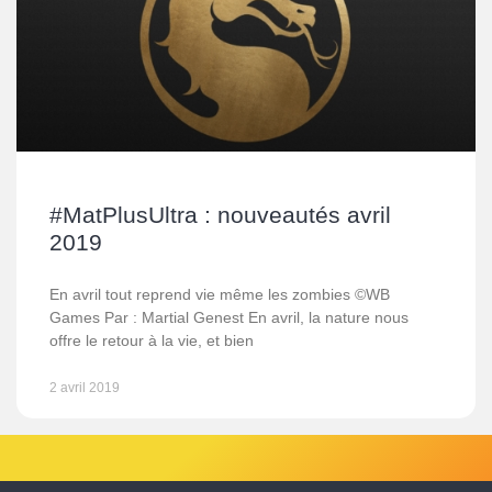
#MatPlusUltra : nouveautés avril
2019
En avril tout reprend vie même les zombies ©WB
Games Par : Martial Genest En avril, la nature nous
offre le retour à la vie, et bien
2 avril 2019