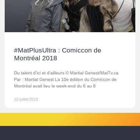
#MatPlusUltra : Comiccon de
Montréal 2018
Du talent d’ici et d’ailleurs © Martial Genest/MatTv.ca
Par : Martial Genest La 10e édition du Comiccon de
Montréal avait lieu le week-end du 6 au 8
10 juillet 2018