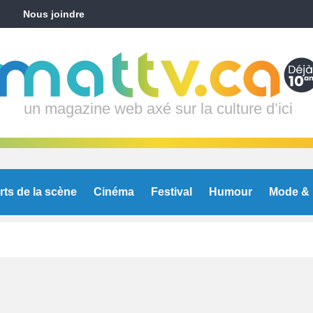
Nous joindre
un magazine web axé sur la culture d’ici
rts de la scène
Cinéma
Festival
Humour
Mode & 