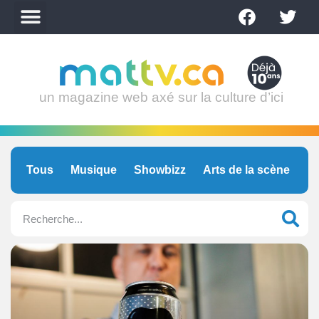
un magazine web axé sur la culture d’ici
Tous
Musique
Showbizz
Arts de la scène
C