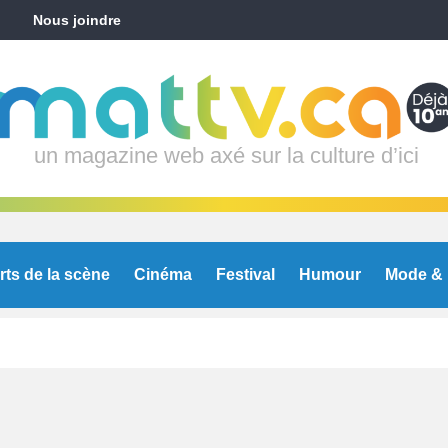
Nous joindre
un magazine web axé sur la culture d’ici
rts de la scène
Cinéma
Festival
Humour
Mode & 