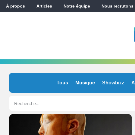
À propos
Articles
Notre équipe
Nous recrutons
Tous
Musique
Showbizz
A