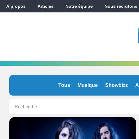
À propos
Articles
Notre équipe
Nous recrutons
Tous
Musique
Showbizz
A