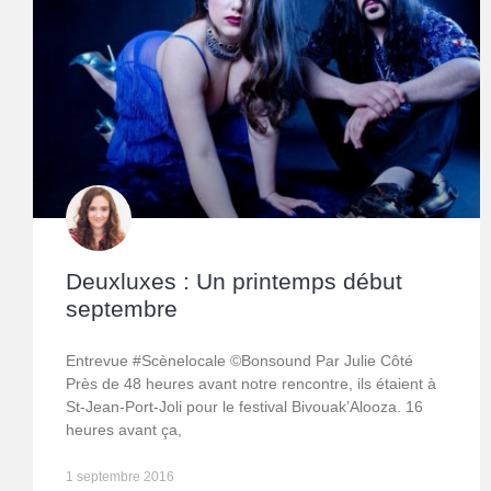
Deuxluxes : Un printemps début
septembre
Entrevue #Scènelocale ©Bonsound Par Julie Côté
Près de 48 heures avant notre rencontre, ils étaient à
St-Jean-Port-Joli pour le festival Bivouak’Alooza. 16
heures avant ça,
1 septembre 2016