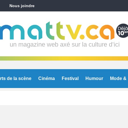
Nous joindre
un magazine web axé sur la culture d’ici
rts de la scène
Cinéma
Festival
Humour
Mode & 