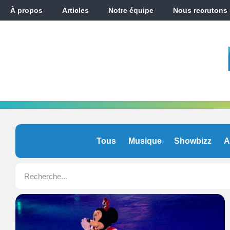
À propos
Articles
Notre équipe
Nous recrutons
Tous
Musique
Showbizz
A