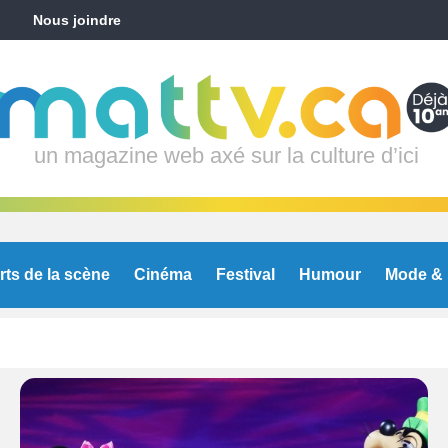
Nous joindre
un magazine web axé sur la culture d’ici
rts de la scène
Cinéma
Festival
Humour
Mode & 