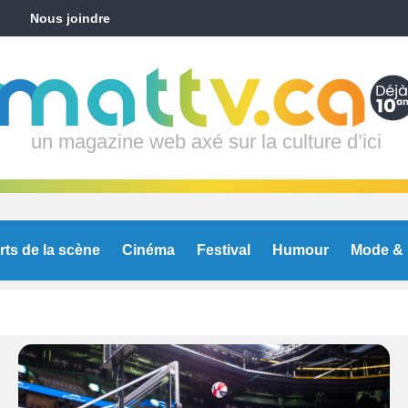
Nous joindre
un magazine web axé sur la culture d’ici
rts de la scène
Cinéma
Festival
Humour
Mode & 