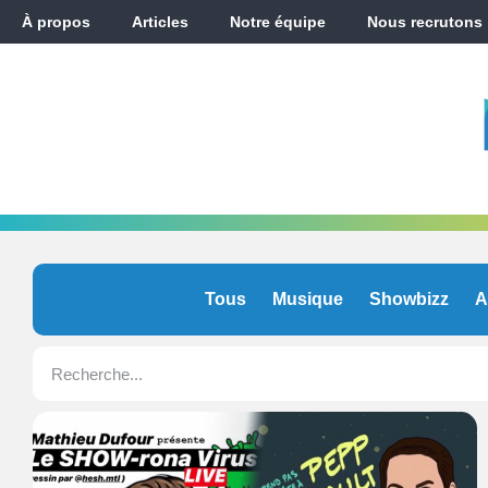
À propos
Articles
Notre équipe
Nous recrutons
Tous
Musique
Showbizz
A