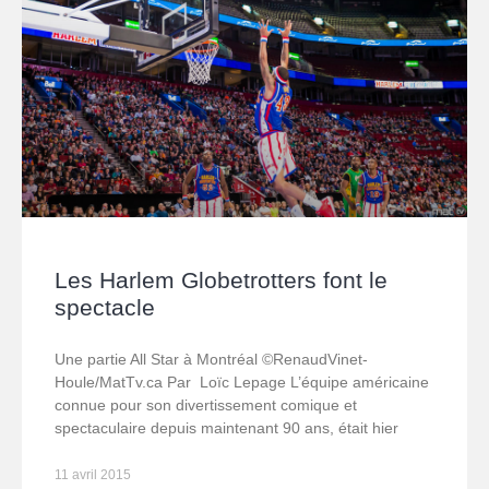
Les Harlem Globetrotters font le
spectacle
Une partie All Star à Montréal ©RenaudVinet-
Houle/MatTv.ca Par Loïc Lepage L’équipe américaine
connue pour son divertissement comique et
spectaculaire depuis maintenant 90 ans, était hier
11 avril 2015