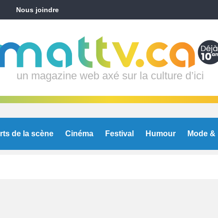
Nous joindre
un magazine web axé sur la culture d’ici
rts de la scène
Cinéma
Festival
Humour
Mode & 