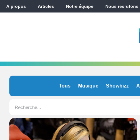
À propos
Articles
Notre équipe
Nous recrutons
Tous
Musique
Showbizz
A