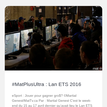
#MatPlusUltra : Lan ETS 2016
eSport : Jouer pour gagner gro$? ©Martial
Genest/MatTv.ca Par : Martial Genest C’est le week-
end du 15 au 17 avril dernier qu’avait lieu le Lan ETS