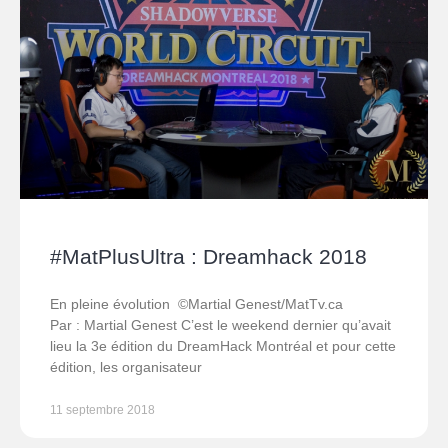
#MatPlusUltra : Dreamhack 2018
En pleine évolution ©Martial Genest/MatTv.ca
Par : Martial Genest C’est le weekend dernier qu’avait
lieu la 3e édition du DreamHack Montréal et pour cette
édition, les organisateur
11 septembre 2018