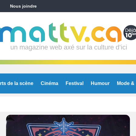
Nous joindre
un magazine web axé sur la culture d’ici
rts de la scène
Cinéma
Festival
Humour
Mode & 