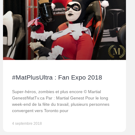
#MatPlusUltra : Fan Expo 2018
Super-héros, zombies et plus encore © Martial
Genest/MatTv.ca Par : Martial Genest Pour le long
week-end de la fête du travail, plusieurs personnes
convergent vers Toronto pour
4 septembre 2018