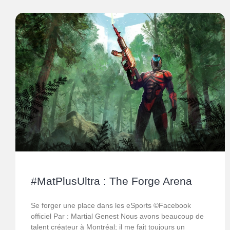
#MatPlusUltra : The Forge Arena
Se forger une place dans les eSports ©Facebook
officiel Par : Martial Genest Nous avons beaucoup de
talent créateur à Montréal; il me fait toujours un