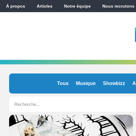
À propos
Articles
Notre équipe
Nous recrutons
Tous
Musique
Showbizz
A