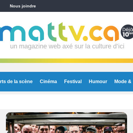
Nous joindre
un magazine web axé sur la culture d’ici
rts de la scène
Cinéma
Festival
Humour
Mode & 