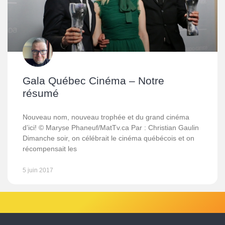
Gala Québec Cinéma – Notre
résumé
Nouveau nom, nouveau trophée et du grand cinéma
d’ici! © Maryse Phaneuf/MatTv.ca Par : Christian Gaulin
Dimanche soir, on célébrait le cinéma québécois et on
récompensait les
5 juin 2017