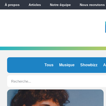
À propos
Articles
Notre équipe
Nous recrutons
Tous
Musique
Showbizz
A