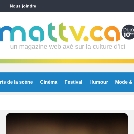
Nous joindre
un magazine web axé sur la culture d’ici
rts de la scène
Cinéma
Festival
Humour
Mode & 