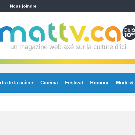
Nous joindre
un magazine web axé sur la culture d’ici
rts de la scène
Cinéma
Festival
Humour
Mode & 