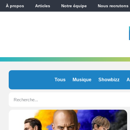
À propos
Articles
Notre équipe
Nous recrutons
Tous
Musique
Showbizz
A