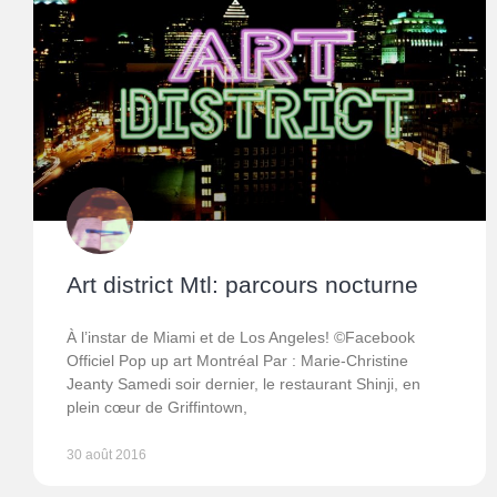
Art district Mtl: parcours nocturne
À l’instar de Miami et de Los Angeles! ©Facebook
Officiel Pop up art Montréal Par : Marie-Christine
Jeanty Samedi soir dernier, le restaurant Shinji, en
plein cœur de Griffintown,
30 août 2016