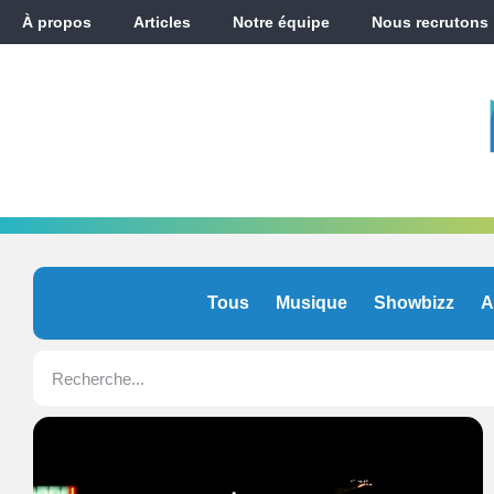
À propos
Articles
Notre équipe
Nous recrutons
Tous
Musique
Showbizz
A