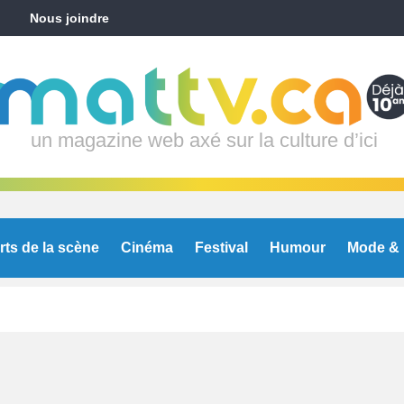
Nous joindre
un magazine web axé sur la culture d’ici
rts de la scène
Cinéma
Festival
Humour
Mode & 