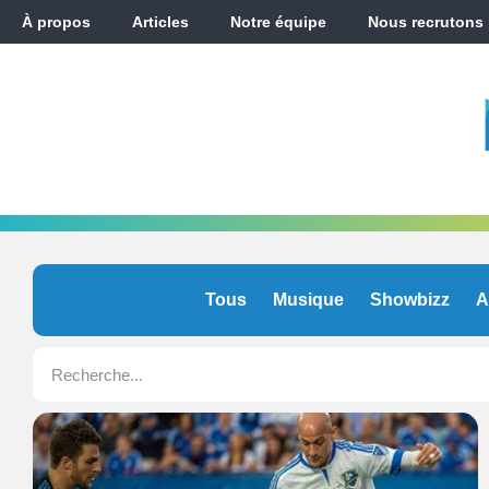
À propos
Articles
Notre équipe
Nous recrutons
Tous
Musique
Showbizz
A