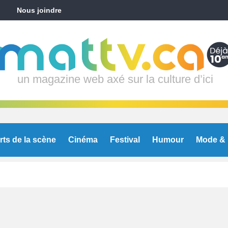
Nous joindre
un magazine web axé sur la culture d’ici
rts de la scène
Cinéma
Festival
Humour
Mode & 