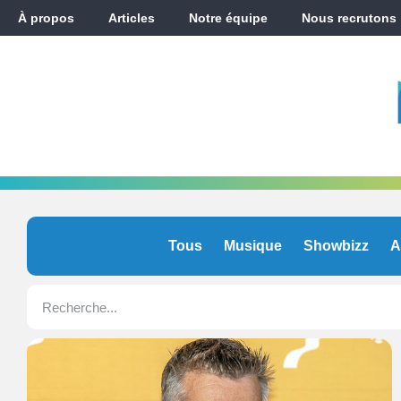
À propos
Articles
Notre équipe
Nous recrutons
Tous
Musique
Showbizz
A