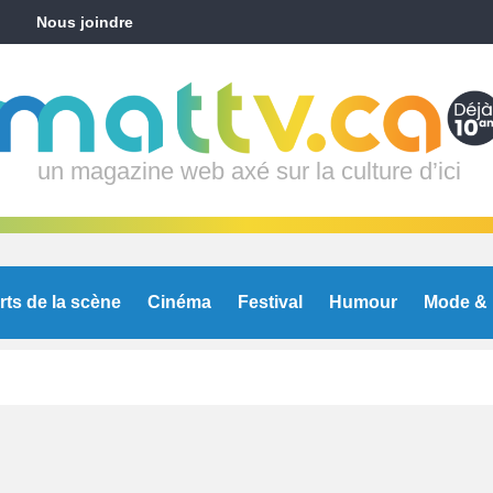
Nous joindre
un magazine web axé sur la culture d’ici
rts de la scène
Cinéma
Festival
Humour
Mode & 