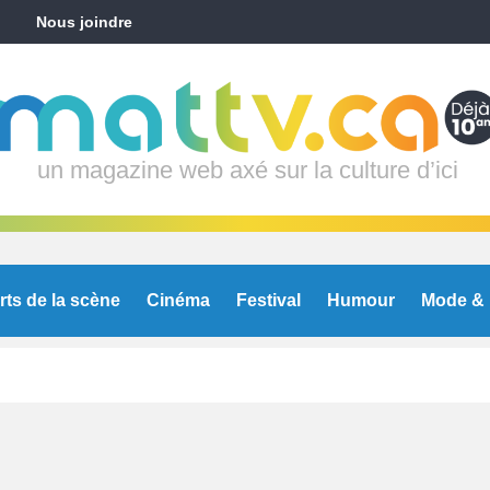
Nous joindre
un magazine web axé sur la culture d’ici
rts de la scène
Cinéma
Festival
Humour
Mode & 