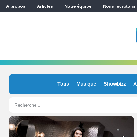
À propos
Articles
Notre équipe
Nous recrutons
Tous
Musique
Showbizz
A