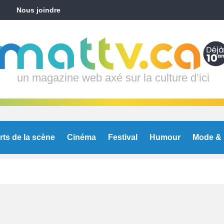
Nous joindre
un magazine web axé sur la culture d’ici
rts de la scène
Cinéma
Festival
Humour
Mode & 