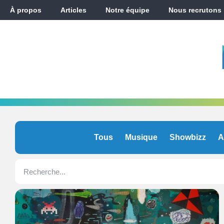
À propos
Articles
Notre équipe
Nous recrutons
Tous
Musique
Showbizz
A