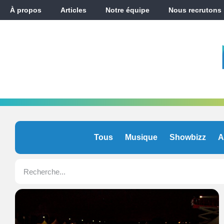
À propos
Articles
Notre équipe
Nous recrutons
Tous
Musique
Showbizz
A