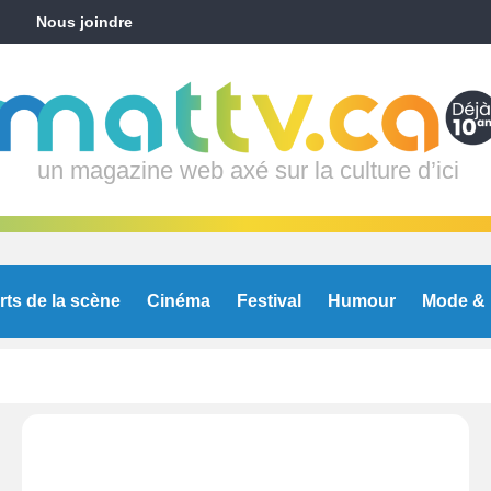
Nous joindre
un magazine web axé sur la culture d’ici
rts de la scène
Cinéma
Festival
Humour
Mode & 