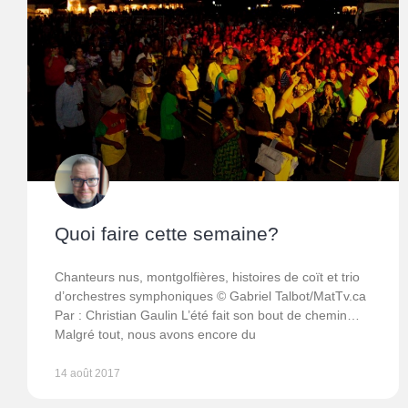
Quoi faire cette semaine?
Chanteurs nus, montgolfières, histoires de coït et trio
d’orchestres symphoniques © Gabriel Talbot/MatTv.ca
Par : Christian Gaulin L’été fait son bout de chemin…
Malgré tout, nous avons encore du
14 août 2017