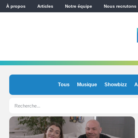
À propos
Articles
Notre équipe
Nous recrutons
Tous
Musique
Showbizz
A