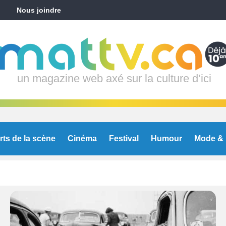
Nous joindre
un magazine web axé sur la culture d’ici
rts de la scène
Cinéma
Festival
Humour
Mode & 