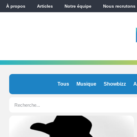
À propos
Articles
Notre équipe
Nous recrutons
Tous
Musique
Showbizz
A