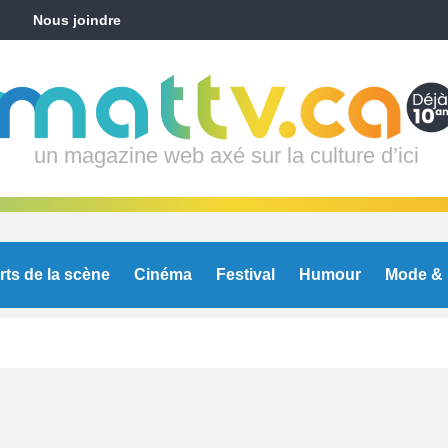
Nous joindre
un magazine web axé sur la culture d’ici
rts de la scène
Cinéma
Festival
Humour
Mode & 