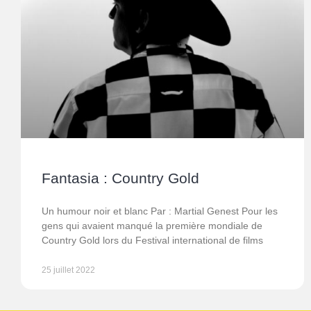
Fantasia : Country Gold
Un humour noir et blanc Par : Martial Genest Pour les
gens qui avaient manqué la première mondiale de
Country Gold lors du Festival international de films
25 juillet 2022