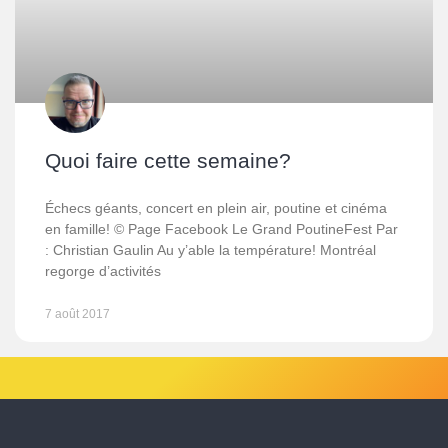
Quoi faire cette semaine?
Échecs géants, concert en plein air, poutine et cinéma
en famille! © Page Facebook Le Grand PoutineFest Par
: Christian Gaulin Au y’able la température! Montréal
regorge d’activités
7 août 2017