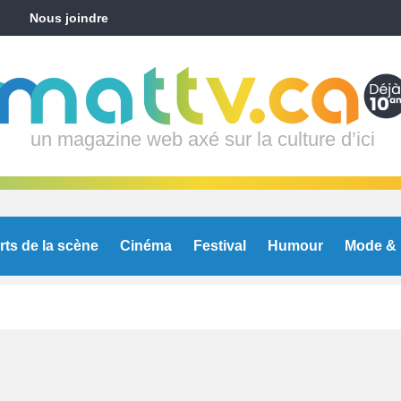
Nous joindre
un magazine web axé sur la culture d’ici
rts de la scène
Cinéma
Festival
Humour
Mode & 