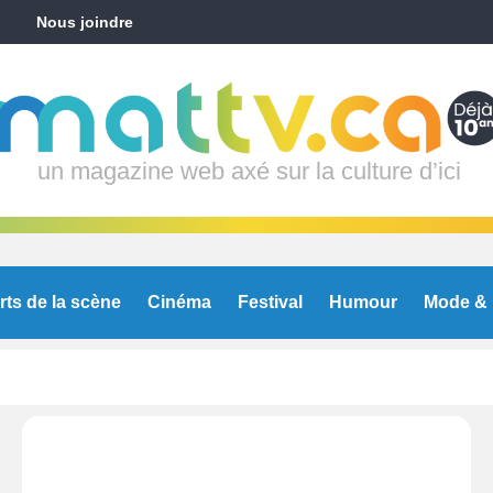
Nous joindre
un magazine web axé sur la culture d’ici
rts de la scène
Cinéma
Festival
Humour
Mode & 