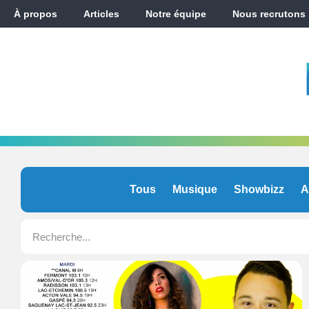
À propos
Articles
Notre équipe
Nous recrutons
Tous
Musique
Showbizz
A