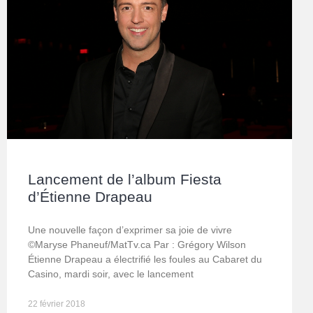
Lancement de l’album Fiesta
d’Étienne Drapeau
Une nouvelle façon d’exprimer sa joie de vivre
©Maryse Phaneuf/MatTv.ca Par : Grégory Wilson
Étienne Drapeau a électrifié les foules au Cabaret du
Casino, mardi soir, avec le lancement
22 février 2018