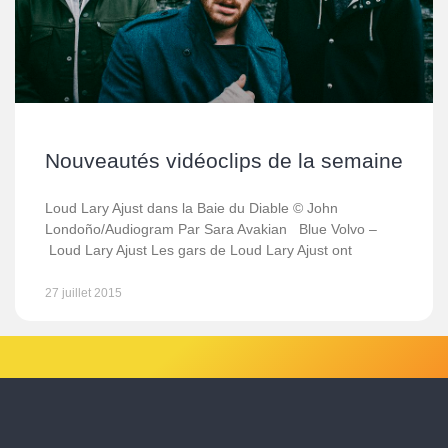
Nouveautés vidéoclips de la semaine
Loud Lary Ajust dans la Baie du Diable © John
Londoño/Audiogram Par Sara Avakian Blue Volvo –
Loud Lary Ajust Les gars de Loud Lary Ajust ont
27 juillet 2015