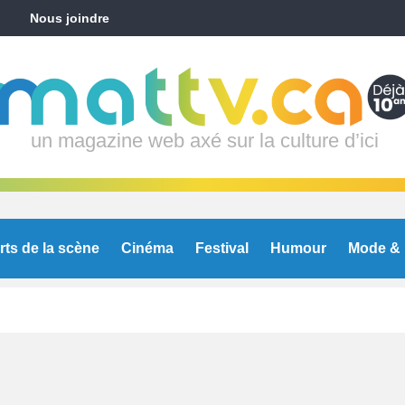
Nous joindre
un magazine web axé sur la culture d’ici
rts de la scène
Cinéma
Festival
Humour
Mode & 