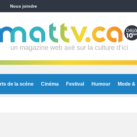
Nous joindre
un magazine web axé sur la culture d’ici
rts de la scène
Cinéma
Festival
Humour
Mode & 