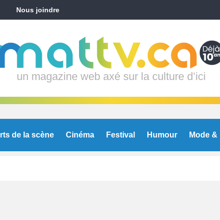
Nous joindre
un magazine web axé sur la culture d’ici
rts de la scène
Cinéma
Festival
Humour
Mode & 