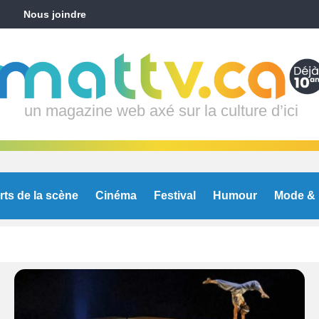
Nous joindre
un magazine web axé sur la culture d’ici
rts de la scène
Cinéma
Festival
Humour
Mode & 