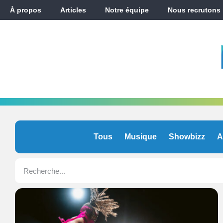
À propos
Articles
Notre équipe
Nous recrutons
Tous
Musique
Showbizz
A