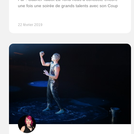
une fois une soirée de grands talents avec son Coup
22 février 2019