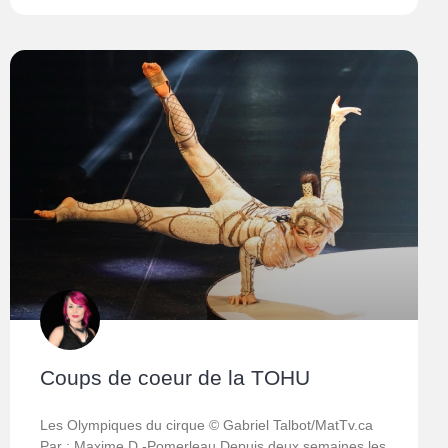
Coups de coeur de la TOHU
Les Olympiques du cirque © Gabriel Talbot/MatTv.ca
Par : Maxime D.-Pomerleau Depuis deux semaines les