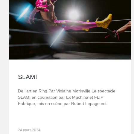
SLAM!
De l’art en Ring Par Violaine Morinville Le spectacle
SLAM! en cocréation par Ex Machina et FLIP
Fabrique, mis en scène par Robert Lepage est
24 mars 2024