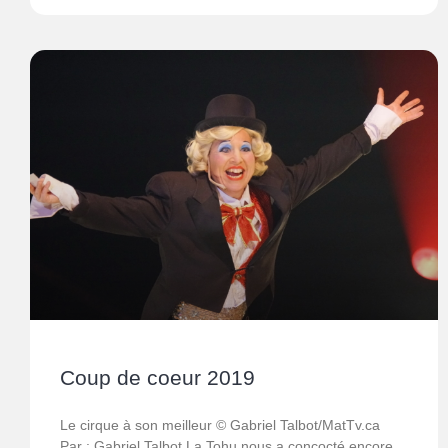
Coup de coeur 2019
Le cirque à son meilleur © Gabriel Talbot/MatTv.ca
Par : Gabriel Talbot La Tohu nous a concocté encore