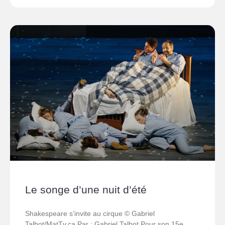
Le songe d’une nuit d’été
Shakespeare s’invite au cirque © Gabriel
Talbot/MatTv.ca Par : Gabriel Talbot Pour son 15e