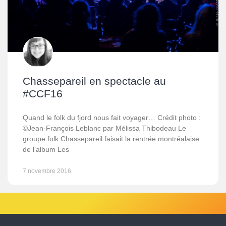
Chassepareil en spectacle au
#CCF16
Quand le folk du fjord nous fait voyager… Crédit photo :
©Jean-François Leblanc par Mélissa Thibodeau Le
groupe folk Chassepareil faisait la rentrée montréalaise
de l’album Les
7 novembre 2016