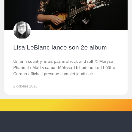
Lisa LeBlanc lance son 2e album
Un brin country, mais pas mal rock and roll © Maryse
Phaneuf / MatTv.ca par Mélissa Thibodeau Le Théâtre
Corona affichait presque complet jeudi soir
2 octobre 2016