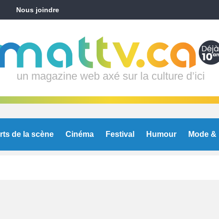
Nous joindre
un magazine web axé sur la culture d’ici
rts de la scène
Cinéma
Festival
Humour
Mode & 