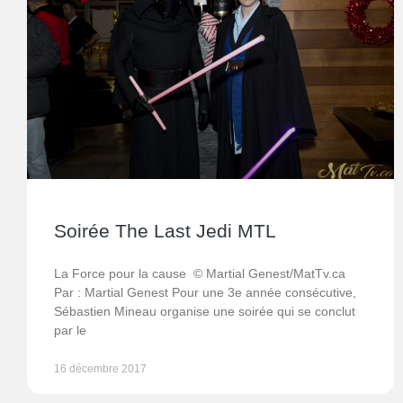
Soirée The Last Jedi MTL
La Force pour la cause © Martial Genest/MatTv.ca
Par : Martial Genest Pour une 3e année consécutive,
Sébastien Mineau organise une soirée qui se conclut
par le
16 décembre 2017