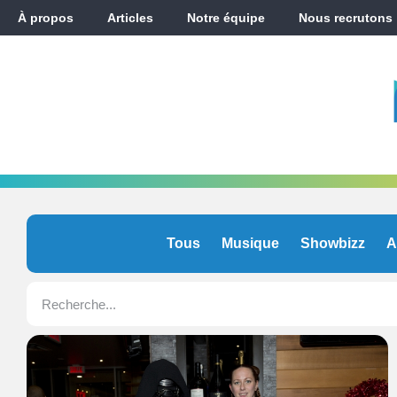
À propos
Articles
Notre équipe
Nous recrutons
Tous
Musique
Showbizz
A