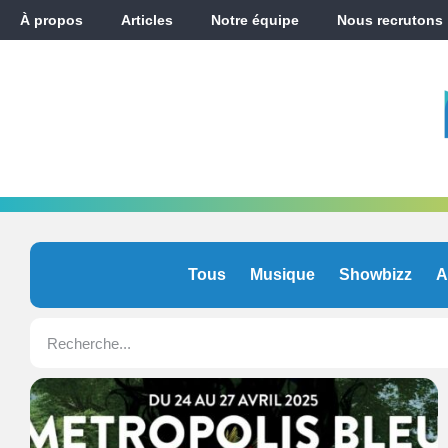
À propos
Articles
Notre équipe
Nous recrutons
Tous
Musique
Showbizz
A