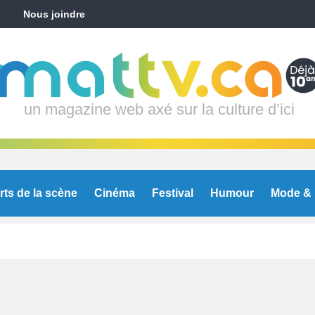
Nous joindre
un magazine web axé sur la culture d’ici
rts de la scène
Cinéma
Festival
Humour
Mode & 