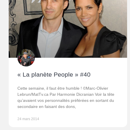
« La planète People » #40
Cette semaine, il faut être humble ! ©Marc-Olivier
Lebrun/MatTv.ca Par Harmonie Dicranian Voir la tête
qu’avaient vos personnalités préférées en sortant du
secondaire en faisant des dons,
24 mars 2014