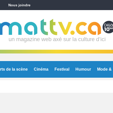
Nous joindre
un magazine web axé sur la culture d’ici
rts de la scène
Cinéma
Festival
Humour
Mode & 