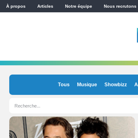
À propos
Articles
Notre équipe
Nous recrutons
Tous
Musique
Showbizz
A