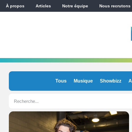
À propos
Articles
Notre équipe
Nous recrutons
Tous
Musique
Showbizz
A