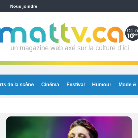
Nous joindre
un magazine web axé sur la culture d’ici
rts de la scène
Cinéma
Festival
Humour
Mode & 