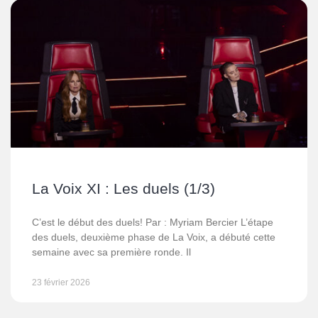
La Voix XI : Les duels (1/3)
C’est le début des duels! Par : Myriam Bercier L’étape
des duels, deuxième phase de La Voix, a débuté cette
semaine avec sa première ronde. Il
23 février 2026