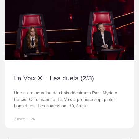
La Voix XI : Les duels (2/3)
Une autre semaine de choix déchirants Par : Myriam
Bercier Ce dimanche, La Voix a proposé sept plutôt
bons duels. Les coachs ont dû, à tour
2 mars 2026