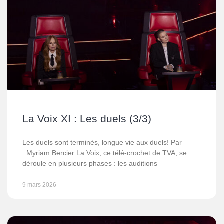
La Voix XI : Les duels (3/3)
Les duels sont terminés, longue vie aux duels! Par
: Myriam Bercier La Voix, ce télé-crochet de TVA, se
déroule en plusieurs phases : les auditions
9 mars 2026