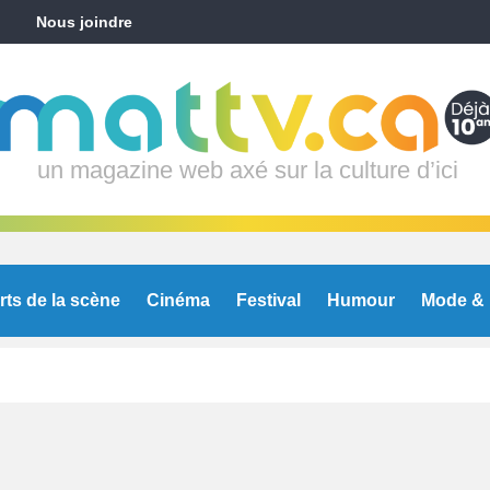
Nous joindre
un magazine web axé sur la culture d’ici
rts de la scène
Cinéma
Festival
Humour
Mode & 