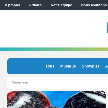
À propos
Articles
Notre équipe
Nous recrutons
Tous
Musique
Showbizz
A