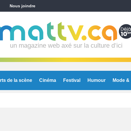
Nous joindre
un magazine web axé sur la culture d’ici
rts de la scène
Cinéma
Festival
Humour
Mode & 