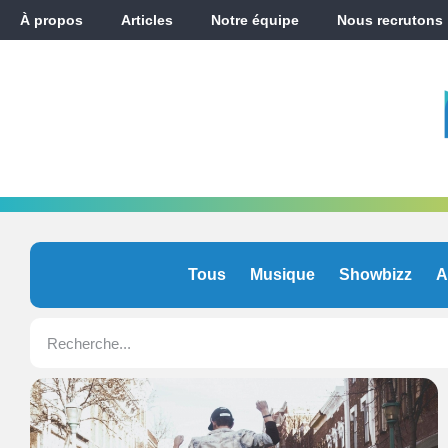
À propos
Articles
Notre équipe
Nous recrutons
Tous
Musique
Showbizz
A