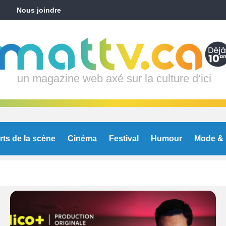
Nous joindre
un magazine web axé sur la culture d’ici
rts de la scène
Cinéma
Festival
Humour
Mode & 