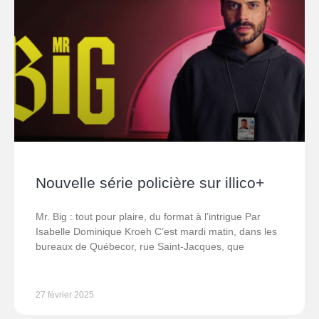
Nouvelle série policière sur illico+
Mr. Big : tout pour plaire, du format à l’intrigue Par
Isabelle Dominique Kroeh C’est mardi matin, dans les
bureaux de Québecor, rue Saint-Jacques, que
27 février 2025