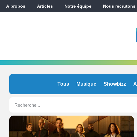
À propos
Articles
Notre équipe
Nous recrutons
Tous
Musique
Showbizz
A