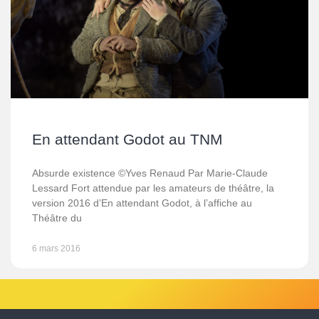
En attendant Godot au TNM
Absurde existence ©Yves Renaud Par Marie-Claude
Lessard Fort attendue par les amateurs de théâtre, la
version 2016 d’En attendant Godot, à l’affiche au
Théâtre du
6 mars 2016