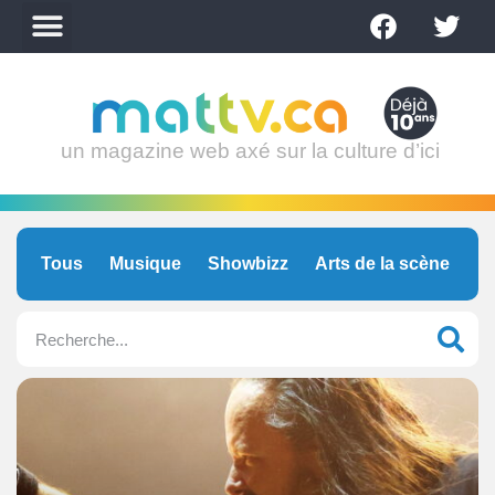
un magazine web axé sur la culture d’ici
Tous
Musique
Showbizz
Arts de la scène
C