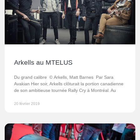
Arkells au MTELUS
Du grand calibre © Arkells, Matt Barnes Par Sara
Avakian Hier soir, Arkells clôturait la portion canadienne
de son ambitieuse tournée Rally Cry à Montréal. Au
20 février 2019